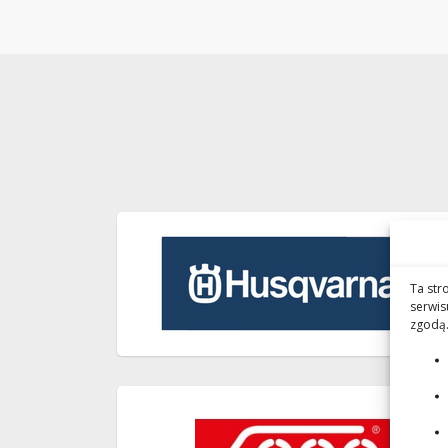
Ta str
serwis
zgodą.